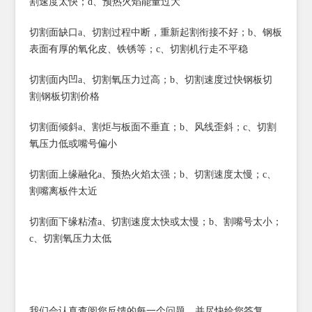
割速度太快；d、预热火焰能量过大
切割面缺口a、切割过程中断，重新起割衔接不好；b、钢板
表面有厚的
氧化皮
、铁锈等；c、切割机行走不平稳
切割面内凹a、切割氧压力过高；b、切割速度过快钢板切
割|钢板切割价格
切割面倾斜a、割炬与板面不垂直；b、风线歪斜；c、切割
氧压力低或嘴号偏小
切割面上缘融化a、预热火焰太强；b、切割速度太慢；c、
割嘴离板件太近
切割面下缘粘渣a、切割速度太快或太慢；b、割嘴号太小；
c、切割氧压力太低
我们会认真查阅您反馈的每一个问题，并尽快给您答复，